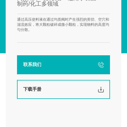
荣誉证书
制药/化工多领域
碳材料
FAQ
合作伙伴
钠电池
供应商自荐
通过高压使料液在通过均质阀时产生强烈的剪切、空穴和
湍流效应，将大颗粒破碎成微小颗粒，实现物料的高度均
固态电解质
匀分散。
燃料电池
数码喷墨
印刷油墨
联系我们
涂料
纳米油墨
半导体行业
下载手册
制药行业
其它