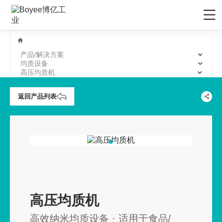
首页
产品/解决方案
产品/解决方案
均质设备
高压均质机
应用领域
返回产品列表
先进材料
服务支持
矿物&矿产
售后服务
媒体中心
陶瓷
售前服务
公司动态
关于Boyee
化妆品
EPC工程服务
行业资讯
公司介绍
联系我们
农药
资料下载
行业展会
品牌解析
联系我们
食品行业
技术视频
展会排期
企业文化
招贤纳士
高压均质机
新能源负极材料
研发与制造
发展历程
高效纳米均质设备 · 适用于食品/
新能源正极材料
技术文章