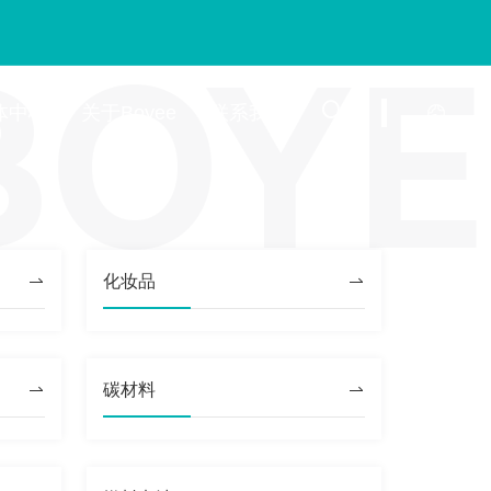
体中心
关于Boyee
联系我们
更纯细
切为了客户
领域的核心力量
先行者
的技术指导和售后解决方案
化妆品
碳材料