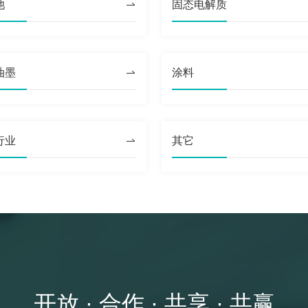
池
固态电解质
制药行业
油墨
涂料
行业
其它
开放 · 合作 · 共享 · 共赢