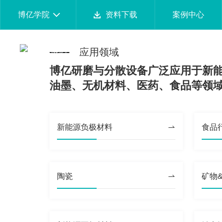
博亿学院
资料下载
案例中心
应用领域
博亿研磨与分散设备广泛应用于新
应用领域
服务支持
媒体中心
关于Boyee
联系我们
油墨、无机材料、医药、食品等领
先进材料
售后服务
公司动态
公司介绍
联系我们
矿物&矿产
售前服务
行业资讯
品牌解析
招贤纳士
新能源负极材料
食品
化妆品
资料下载
展会排期
发展历程
农药
技术视频
荣誉证书
新能源负极材料
技术文章
新能源正极材料
FAQ
陶瓷
矿物
钠电池
固态电解质
数码喷墨
印刷油墨