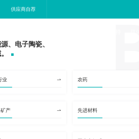
APPLICATION
供应商自荐
应用领域
首页
产品/解决方案
应用领域
服务支持
媒
能源、电子陶瓷、
设备更稳定 出料
一切面向客户 一
成为全球研磨分散
中国全陶瓷砂磨机
为客户提供无时差
域。
陶瓷
EPC工程服务
行业展会
企业文化
行业
农药
食品行业
研发与制造
合作伙伴
碳材料
供应商自荐
&矿产
先进材料
燃料电池
涂料