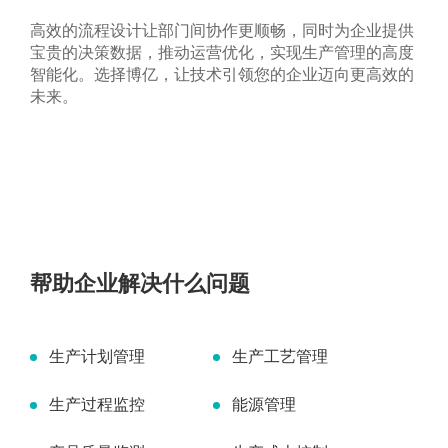
荣誉证书
碳材料
高效的流程设计让部门间协作更顺畅，同时为企业提供
FAQ
合作伙伴
宝贵的决策数据，推动运营优化，实现生产管理的高度
钠电池
供应商自荐
智能化。选择博亿，让技术引领您的企业迈向更高效的
未来。
固态电解质
燃料电池
数码喷墨
印刷油墨
涂料
纳米油墨
帮助企业解决什么问题
半导体行业
制药行业
生产计划管理
生产工艺管理
其它
生产过程监控
能源管理