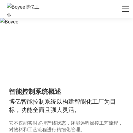
智
首页
能
控
制
产品/解决方案
系
博亿智能控制系统
统
应用领域
Intelligent Control System
先进材料
服务支持
矿物&矿产
售后服务
媒体中心
首页
产品/解决方案
博亿智能控制系统
陶瓷
售前服务
公司动态
关于Boyee
化妆品
智能控制系统概述
EPC工程服务
行业资讯
公司介绍
联系我们
农药
博亿智能控制系统以构建智能化工厂为目
资料下载
行业展会
品牌解析
联系我们
标，功能全面且强大灵活。
食品行业
技术视频
展会排期
企业文化
招贤纳士
新能源负极材料
研发与制造
它不仅能实时监控产线状态，还能远程操控工艺流程，
发展历程
对物料和工艺流程进行精细化管理。
新能源正极材料
技术文章