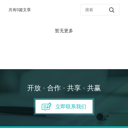
荣誉证书
碳材料
共有
0
FAQ
篇文章
合作伙伴
钠电池
供应商自荐
固态电解质
暂无更多
燃料电池
数码喷墨
印刷油墨
涂料
纳米油墨
开放 · 合作 · 共享 · 共赢
半导体行业
制药行业
立即联系我们
其它