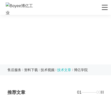
首页
产品/解决方案
TECHNICAL ARTICLES
应用领域
技术文章
先进材料
服务支持
矿物&矿产
售后服务
媒体中心
服务支持
技术文章
陶瓷
售前服务
公司动态
关于Boyee
售后服务
资料下载
技术视频
技术文章
博亿学院
化妆品
EPC工程服务
行业资讯
公司介绍
联系我们
农药
资料下载
行业展会
品牌解析
联系我们
推荐文章
食品行业
01
00
技术视频
展会排期
企业文化
招贤纳士
新能源负极材料
研发与制造
发展历程
新能源正极材料
技术文章