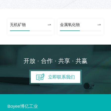
碳材料
钠电池
固态电解质
无机矿物
金属氧化物
燃料电池
数码喷墨
印刷油墨
涂料
开放 · 合作 · 共享 · 共赢
纳米油墨
立即联系我们
半导体行业
制药行业
其它
服务支持
Boyee博亿工业