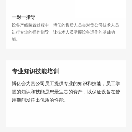
荣誉证书
碳材料
FAQ
合作伙伴
一对一指导
钠电池
供应商自荐
设备产线装置过程中，博亿的售后人员会对贵公司技术人员
固态电解质
进行专业的操作指导，让技术人员掌握设备运作的基础功
能。
燃料电池
数码喷墨
印刷油墨
专业知识技能培训
涂料
纳米油墨
博亿会为贵公司员工提供专业的知识和技能，员工掌
半导体行业
握的知识和技能是您最宝贵的资产，以保证设备在使
用期间发挥出优质的性能。
制药行业
其它