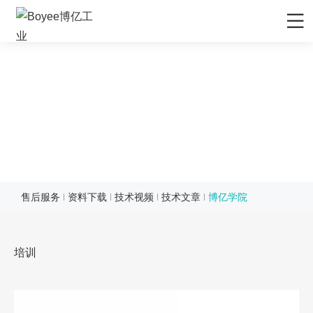
首页
产品/解决方案
BOYEE COLLEGE
应用领域
博亿学院
先进材料
服务支持
矿物&矿产
售后服务
媒体中心
服务支持
博亿学院
陶瓷
售前服务
公司动态
关于Boyee
售后服务
资料下载
技术视频
技术文章
博亿学院
化妆品
EPC工程服务
行业资讯
公司介绍
联系我们
农药
资料下载
行业展会
品牌解析
联系我们
培训
食品行业
技术视频
展会排期
企业文化
招贤纳士
新能源负极材料
研发与制造
发展历程
新能源正极材料
技术文章