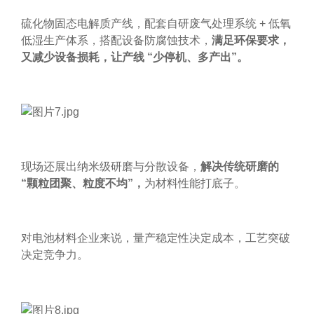
硫化物固态电解质产线，配套自研废气处理系统 + 低氧
低湿生产体系，搭配设备防腐蚀技术，
满足环保要求，
又减少设备损耗，让产线 “少停机、多产出”。
现场还展出纳米级研磨与分散设备，
解决传统研磨的
“颗粒团聚、粒度不均”，
为材料性能打底子。
对电池材料企业来说，量产稳定性决定成本，工艺突破
决定竞争力。