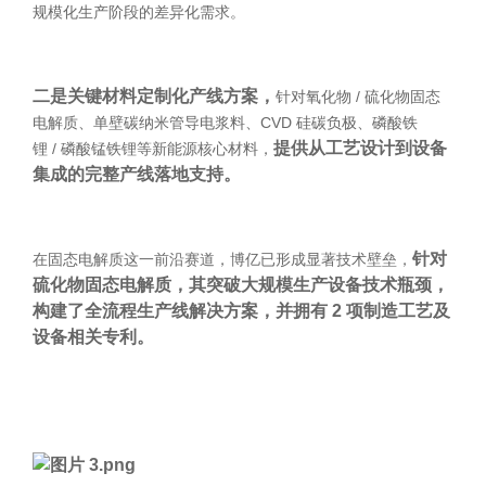
规模化生产阶段的差异化需求。
二是关键材料定制化产线方案，
针对氧化物 / 硫化物固态
电解质、单壁碳纳米管导电浆料、CVD 硅碳负极、磷酸铁
提供从工艺设计到设备
锂 / 磷酸锰铁锂等新能源核心材料，
集成的完整产线落地支持。
针对
在固态电解质这一前沿赛道，博亿已形成显著技术壁垒，
硫化物固态电解质，其突破大规模生产设备技术瓶颈，
构建了全流程生产线解决方案，并拥有 2 项制造工艺及
设备相关专利。