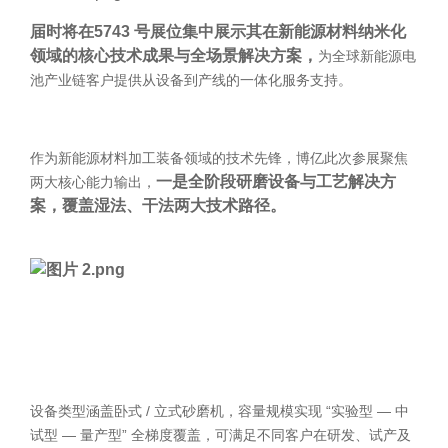
公司介绍
联系我们
碳材料
届时将在5743 号展位集中展示其在新能源材料纳米化
FAQ
品牌解析
联系我们
领域的核心技术成果与全场景解决方案，
为全球新能源电
钠电池
供应商自荐
企业文化
池产业链客户提供从设备到产线的一体化服务支持。
招贤纳士
固态电解质
发展历程
燃料电池
荣誉证书
作为新能源材料加工装备领域的技术先锋，博亿此次参展聚焦
数码喷墨
一是全阶段研磨设备与工艺解决方
两大核心能力输出，
合作伙伴
印刷油墨
案，覆盖湿法、干法两大技术路径。
涂料
纳米油墨
半导体行业
制药行业
其它
设备类型涵盖卧式 / 立式砂磨机，容量规模实现 “实验型 — 中
试型 — 量产型” 全梯度覆盖，可满足不同客户在研发、试产及