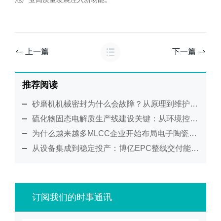
上一篇
下一篇
推荐阅读
砂磨机机械密封为什么会故障？从原理到维护全面解析
硫化物固态电解质生产线建设关键：从环境控制到工艺集成的系统化解决方案
为什么越来越多MLCC企业开始布局电子陶瓷整线自动化？
从设备集成到稳定投产：博亿EPC整线交付能力与项目管理优势
订阅我们的时事通讯