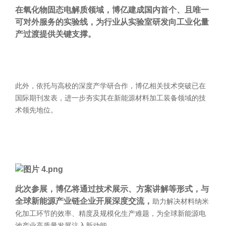
在氧化物固态电解质领域，博亿建成国内首个、且唯一
可对外服务的实验线，为行业从实验室研发向工业化量
产过渡提供关键支撑。
此外，依托与高校的深度产学研合作，博亿相关技术突破已在
国际期刊发表，进一步夯实其在新能源材料加工装备领域的技
术领先地位。
此次参展，博亿将通过技术展示、方案讲解等形式，与
全球新能源产业链企业开展深度交流，
助力解决材料纳米
化加工环节的效率、精度及规模化生产难题，为全球新能源电
池产业高质量发展注入新动能。