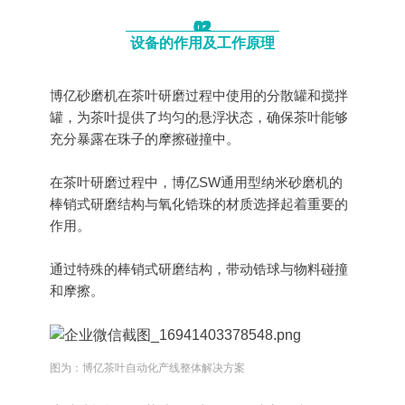
02
设备的作用及工作原理
博亿砂磨机在茶叶研磨过程中使用的分散罐和搅拌
罐，为茶叶提供了均匀的悬浮状态，确保茶叶能够
充分暴露在珠子的摩擦碰撞中。
在茶叶研磨过程中，博亿SW通用型纳米砂磨机的
棒销式研磨结构与氧化锆珠的材质选择起着重要的
作用。
通过特殊的棒销式研磨结构，带动锆球与物料碰撞
和摩擦。
图为：博亿茶叶自动化产线整体解决方案