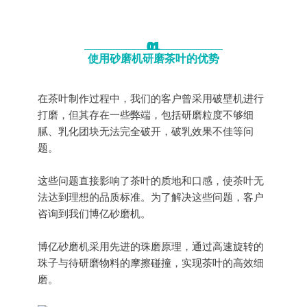
公司介绍
联系我们
碳材料
FAQ
品牌解析
联系我们
钠电池
01
供应商自荐
企业文化
招贤纳士
使用砂磨机研磨茶叶的优势
固态电解质
发展历程
燃料电池
在茶叶制作过程中，我们的客户曾采用破壁机进行
荣誉证书
打磨，但其存在一些弊端，包括研磨粒度不够细
数码喷墨
合作伙伴
腻、乳化团块无法完全破开，破乳效果不佳等问
印刷油墨
题。
涂料
这些问题直接影响了茶叶的质地和口感，使茶叶无
纳米油墨
法达到理想的品质标准。为了解决这些问题，客户
半导体行业
咨询到我们博亿砂磨机。
制药行业
博亿砂磨机采用先进的珠磨原理，通过高速旋转的
其它
珠子与待研磨物料的摩擦碰撞，实现茶叶的高效细
磨。