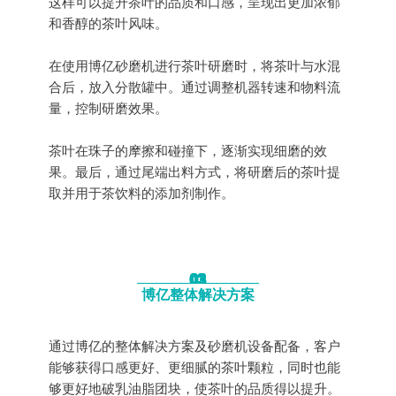
这样可以提升茶叶的品质和口感，呈现出更加浓郁
和香醇的茶叶风味。
在使用博亿砂磨机进行茶叶研磨时，将茶叶与水混
合后，放入分散罐中。通过调整机器转速和物料流
量，控制研磨效果。
茶叶在珠子的摩擦和碰撞下，逐渐实现细磨的效
果。最后，通过尾端出料方式，将研磨后的茶叶提
取并用于茶饮料的添加剂制作。
03
博亿整体解决方案
通过博亿的整体解决方案及砂磨机设备配备，客户
能够获得口感更好、更细腻的茶叶颗粒，同时也能
够更好地破乳油脂团块，使茶叶的品质得以提升。