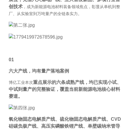
公司介绍
联系我们
创技术
，成为新能源电池材料装备领域焦点，彰显从单机到整
碳材料
FAQ
品牌解析
厂、从实验室到万吨量产的全链条实力。
联系我们
钠电池
供应商自荐
企业文化
招贤纳士
固态电解质
发展历程
燃料电池
荣誉证书
数码喷墨
合作伙伴
印刷油墨
01
涂料
六大产线，均有量产落地案例
纳米油墨
重点展示的六条成熟产线，均已实现小试、
博亿工业本次
中试到量产的完整验证，覆盖当前新能源电池核心材料
半导体行业
赛道。
制药行业
其它
氧化物固态电解质产线、硫化物固态电解质产线、CVD
硅碳负极产线、高压实磷酸铁锂产线、单壁碳纳米管导