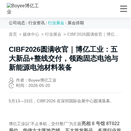
公司动态
行业资讯
行业展会
展会排期
首页
首页
媒体中心
行业展会
CIBF2026圆满收官｜博亿工业：五大新品+整线交付，领跑固态电池与新能源电池材料装备
产品/解决方案
应用领域
CIBF2026圆满收官｜博亿工业：五
大新品+整线交付，领跑固态电池与
先进材料
服务支持
新能源电池材料装备
矿物&矿产
售后服务
媒体中心
陶瓷
售前服务
作者：Boyee博亿工业
公司动态
时间：2026-05-20
化妆品
EPC工程服务
行业资讯
农药
资料下载
5月13—15日，CIBF2026 在深圳国际会展中心圆满落幕。
行业展会
食品行业
技术视频
展会排期
新能源负极材料
研发与制造
关于Boyee
亮相
8 号馆 8T022
博亿工业以“不止单机，交付整厂”为主题
新能源正极材料
展位，凭借六大落地产线、五大首发新品、多项行业首
技术文章