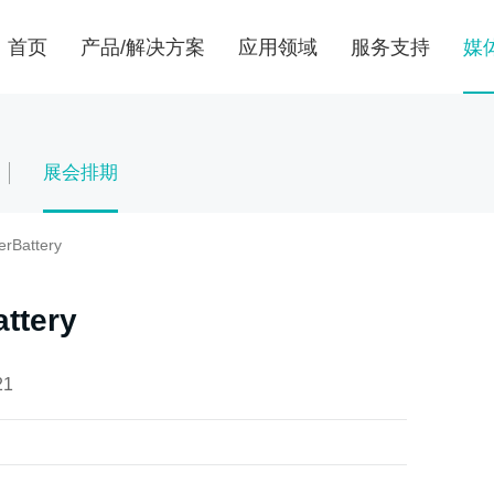
首页
产品/解决方案
应用领域
服务支持
媒
设备更稳定 出料
一切面向客户 一
成为全球研磨分散
中国全陶瓷砂磨机
为客户提供无时差
展会排期
陶瓷
EPC工程服务
行业展会
企业文化
食品行业
研发与制造
合作伙伴
Battery
碳材料
供应商自荐
tery
燃料电池
21
涂料
制药行业