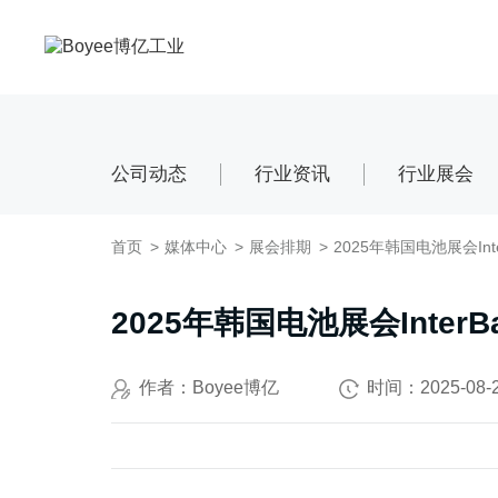
应用领域
服务支持
媒体中心
关于Boyee
联系我们
公司动态
行业资讯
行业展会
先进材料
售后服务
公司动态
公司介绍
联系我们
矿物&矿产
售前服务
行业资讯
品牌解析
招贤纳士
化妆品
资料下载
展会排期
发展历程
农药
技术视频
荣誉证书
首页
媒体中心
展会排期
2025年韩国电池展会Inter
新能源负极材料
技术文章
新能源正极材料
FAQ
2025年韩国电池展会InterBat
钠电池
固态电解质
作者：Boyee博亿
时间：2025-08-
数码喷墨
印刷油墨
纳米油墨
半导体行业