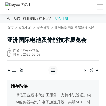
公司动态
行业资讯
行业展会
展会排期
首页
首页
媒体中心
展会排期
亚洲国际电池及储能技术展览会
产品/解决方案
应用领域
亚洲国际电池及储能技术展览会
先进材料
服务支持
作者：Boyee博亿
时间：2025-05-07
矿物&矿产
售后服务
媒体中心
陶瓷
售前服务
公司动态
上一篇
下一篇
化妆品
EPC工程服务
行业资讯
农药
资料下载
行业展会
推荐阅读
食品行业
技术视频
展会排期
博亿工业粉体代加工服务：支持小试验证、纳米研磨及工艺放大
新能源负极材料
研发与制造
关于Boyee
AI服务器与汽车电子加速升级，高端MLCC材料制造迎来新考验
新能源正极材料
技术文章