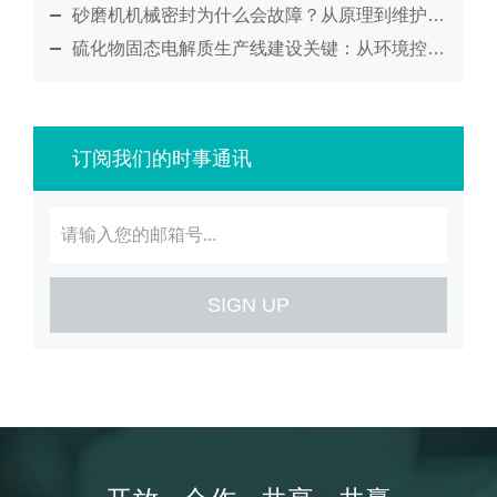
公司介绍
联系我们
砂磨机机械密封为什么会故障？从原理到维护全面解析
碳材料
FAQ
硫化物固态电解质生产线建设关键：从环境控制到工艺集成的系统化解决方案
品牌解析
联系我们
钠电池
供应商自荐
企业文化
招贤纳士
固态电解质
发展历程
燃料电池
订阅我们的时事通讯
荣誉证书
数码喷墨
合作伙伴
印刷油墨
涂料
SIGN UP
纳米油墨
半导体行业
制药行业
其它