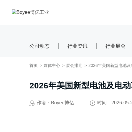
应用领域
服务支持
媒体中心
关于Boyee
联系我们
公司动态
行业资讯
行业展会
先进材料
售后服务
公司动态
公司介绍
联系我们
矿物&矿产
售前服务
行业资讯
品牌解析
招贤纳士
化妆品
资料下载
展会排期
发展历程
农药
技术视频
荣誉证书
首页
媒体中心
展会排期
2026年美国新型电池
新能源负极材料
技术文章
新能源正极材料
FAQ
2026年美国新型电池及电
钠电池
固态电解质
作者：Boyee博亿
时间：2026-05-
数码喷墨
印刷油墨
纳米油墨
半导体行业