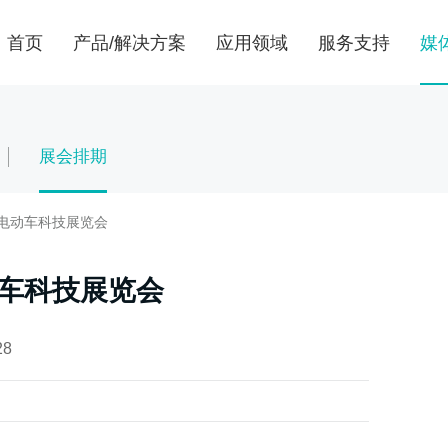
首页
产品/解决方案
应用领域
服务支持
媒
设备更稳定 出料
一切面向客户 一
成为全球研磨分散
中国全陶瓷砂磨机
为客户提供无时差
展会排期
陶瓷
EPC工程服务
行业展会
企业文化
食品行业
研发与制造
合作伙伴
及电动车科技展览会
碳材料
供应商自荐
动车科技展览会
燃料电池
28
涂料
制药行业