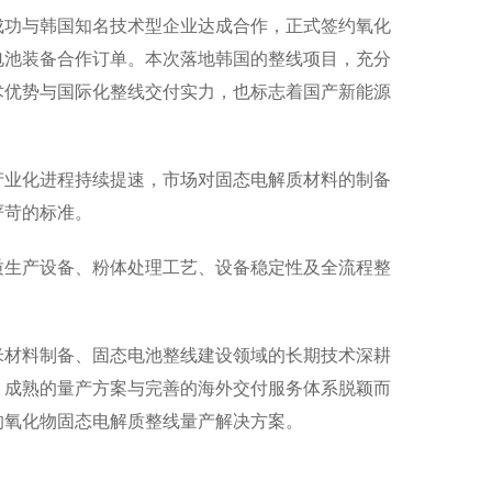
成功与韩国知名技术型企业达成合作，正式签约氧化
电池装备合作订单。本次落地韩国的整线项目，充分
术优势与国际化整线交付实力，也标志着国产新能源
产业化进程持续提速，市场对固态电解质材料的制备
严苛的标准。
质生产设备、粉体处理工艺、设备稳定性及全流程整
米材料制备、固态电池整线建设领域的长期技术深耕
、成熟的量产方案与完善的海外交付服务体系脱颖而
的氧化物固态电解质整线量产解决方案。