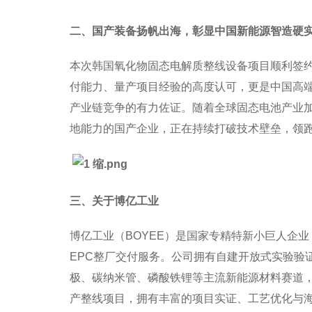
二、国产装备扬帆出海，彰显中国新能源智造硬
本次韩国氧化物固态电解质整线设备项目顺利签
付能力、量产项目经验的高度认可，更是中国高
产业链竞争的有力佐证。随着全球固态电池产业
地能力的国产企业，正在持续打破技术壁垒，领
三、关于博亿工业
博亿工业（BOYEE）是国家专精特新小巨人企
EPC整厂交付服务。公司拥有自建开放式实验验
极、碳纳米管、磷酸铁锂等主流新能源材料赛道
产整线项目，拥有丰富的项目实证、工艺优化与