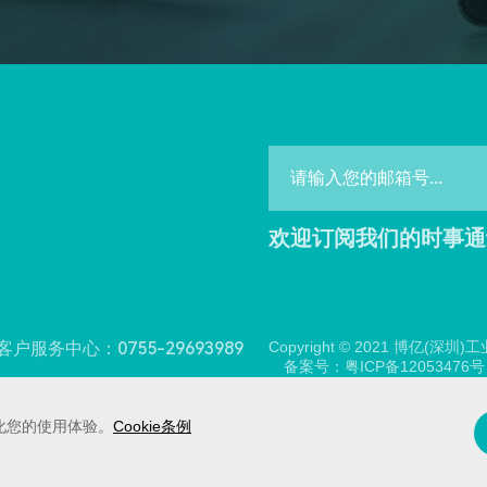
欢迎订阅我们的时事通
客户服务中心：0755-29693989
Copyright © 2021 博亿(
备案号：粤ICP备12053476号
优化您的使用体验。
Cookie条例