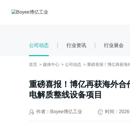
应用领域
服务支持
媒体中心
关于Boyee
联系我们
公司动态
行业资讯
行业展会
先进材料
售后服务
公司动态
公司介绍
联系我们
矿物&矿产
售前服务
行业资讯
品牌解析
招贤纳士
化妆品
资料下载
展会排期
发展历程
农药
技术视频
荣誉证书
首页
媒体中心
公司动态
重磅喜报！博亿再获海
新能源负极材料
技术文章
新能源正极材料
FAQ
重磅喜报！博亿再获海外合
钠电池
固态电解质
电解质整线设备项目
数码喷墨
印刷油墨
作者：Boyee博亿工业
时间：2026-
纳米油墨
半导体行业