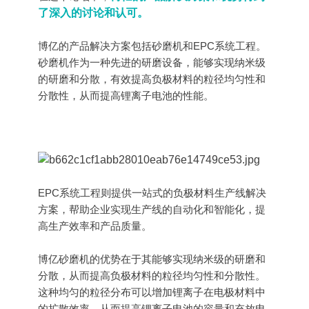
公司介绍
联系我们
了深入的讨论和认可。
碳材料
FAQ
品牌解析
联系我们
钠电池
博亿的产品解决方案包括砂磨机和EPC系统工程。
供应商自荐
企业文化
招贤纳士
砂磨机作为一种先进的研磨设备，能够实现纳米级
固态电解质
的研磨和分散，有效提高负极材料的粒径均匀性和
发展历程
燃料电池
分散性，从而提高锂离子电池的性能。
荣誉证书
数码喷墨
合作伙伴
印刷油墨
涂料
纳米油墨
EPC系统工程则提供一站式的负极材料生产线解决
方案，帮助企业实现生产线的自动化和智能化，提
半导体行业
高生产效率和产品质量。
制药行业
博亿砂磨机的优势在于其能够实现纳米级的研磨和
其它
分散，从而提高负极材料的粒径均匀性和分散性。
这种均匀的粒径分布可以增加锂离子在电极材料中
的扩散效率，从而提高锂离子电池的容量和充放电