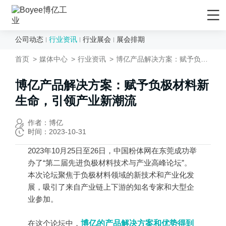
公司动态
行业资讯
行业展会
展会排期
首页
首页
媒体中心
行业资讯
博亿产品解决方案：赋予负极材料新生命，引领产业新潮流
产品/解决方案
应用领域
博亿产品解决方案：赋予负极材料新
生命，引领产业新潮流
先进材料
服务支持
矿物&矿产
售后服务
媒体中心
作者：博亿
时间：2023-10-31
陶瓷
售前服务
公司动态
2023年10月25日至26日，中国粉体网在东莞成功举
化妆品
EPC工程服务
行业资讯
办了“第二届先进负极材料技术与产业高峰论坛”。
农药
资料下载
本次论坛聚焦于负极材料领域的新技术和产业化发
行业展会
展，吸引了来自产业链上下游的知名专家和大型企
食品行业
技术视频
展会排期
业参加。
新能源负极材料
研发与制造
关于Boyee
在这个论坛中，
新能源正极材料
博亿的产品解决方案和优势得到
技术文章