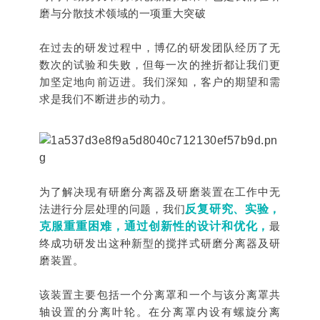
公司介绍
联系我们
磨与分散技术领域的一项重大突破
碳材料
FAQ
品牌解析
联系我们
钠电池
在过去的研发过程中，博亿的研发团队经历了无
供应商自荐
企业文化
招贤纳士
数次的试验和失败，但每一次的挫折都让我们更
固态电解质
加坚定地向前迈进。我们深知，客户的期望和需
发展历程
燃料电池
求是我们不断进步的动力。
荣誉证书
数码喷墨
合作伙伴
印刷油墨
涂料
为了解决现有研磨分离器及研磨装置在工作中无
纳米油墨
法进行分层处理的问题，我们
反复研究、实验，
半导体行业
克服重重困难，通过创新性的设计和优化，
最
终成功研发出这种新型的搅拌式研磨分离器及研
制药行业
磨装置。
其它
该装置主要包括一个分离罩和一个与该分离罩共
轴设置的分离叶轮。在分离罩内设有螺旋分离