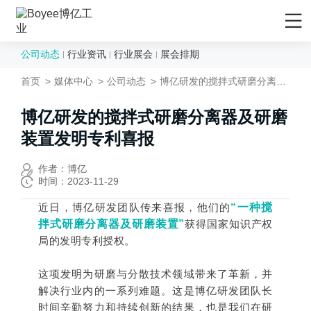
公司动态
行业资讯
行业展会
展会排期
首页
首页
媒体中心
公司动态
博亿研发的搅拌式研磨分离器及研磨装置发明专利喜报
产品/解决方案
应用领域
博亿研发的搅拌式研磨分离器及研磨
装置发明专利喜报
先进材料
服务支持
矿物&矿产
售后服务
媒体中心
作者：博亿
时间：2023-11-29
陶瓷
售前服务
公司动态
近日，博亿研发团队传来喜报，他们的
“一种搅
化妆品
EPC工程服务
行业资讯
拌式研磨分离器及研磨装置”
获得国家知识产权
农药
资料下载
局的发明专利授权。
行业展会
食品行业
技术视频
展会排期
这项发明为研磨与分散技术领域带来了革新，并
新能源负极材料
研发与制造
解决行业内的一系列难题。这是博亿研发团队长
关于Boyee
时间辛勤努力和持续创新的结果，也是我们在研
新能源正极材料
技术文章