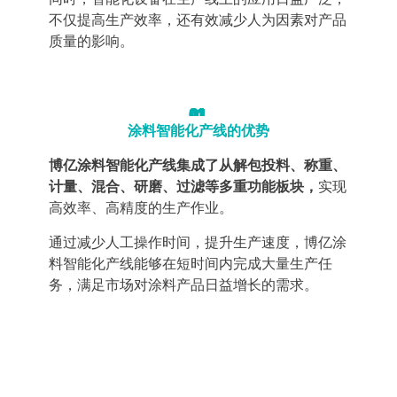
不仅提高生产效率，还有效减少人为因素对产品
质量的影响。
01
涂料智能化产线的优势
博亿涂料智能化产线集成了从解包投料、称重、
计量、混合、研磨、过滤等多重功能板块，
实现
高效率、高精度的生产作业。
通过减少人工操作时间，提升生产速度，博亿涂
料智能化产线能够在短时间内完成大量生产任
务，满足市场对涂料产品日益增长的需求。