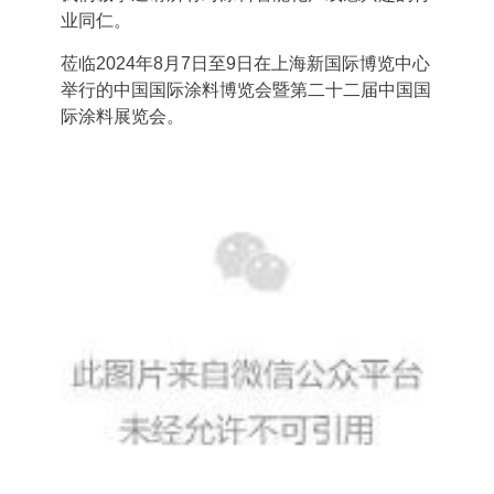
业同仁。
莅临2024年8月7日至9日在上海新国际博览中心
举行的中国国际涂料博览会暨第二十二届中国国
际涂料展览会。