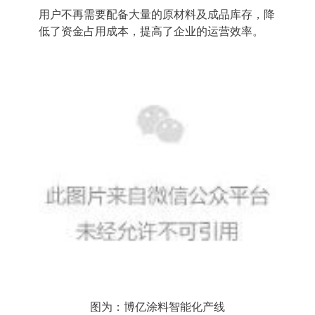
用户不再需要配备大量的原材料及成品库存，降
低了资金占用成本
，提高了企业的运营效率。
图为：博亿涂料智能化产线