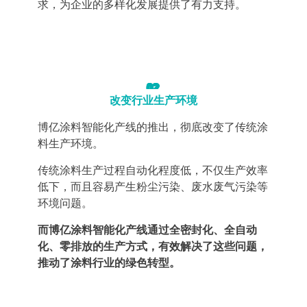
求，为企业的多样化发展提供了有力支持。
02
改变行业生产环境
博亿涂料智能化产线的推出，彻底改变了传统涂
料生产环境。
传统涂料生产过程自动化程度低，不仅生产效率
低下，而且容易产生粉尘污染、废水废气污染等
环境问题。
而博亿涂料智能化产线通过全密封化、全自动
化、零排放的生产方式，有效解决了这些问题，
推动了涂料行业的绿色转型。