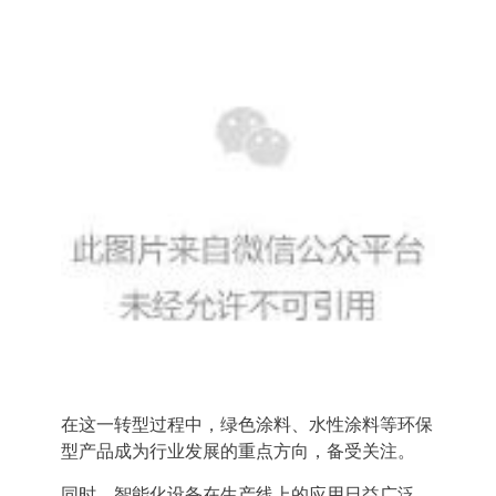
公司介绍
联系我们
碳材料
FAQ
品牌解析
联系我们
钠电池
供应商自荐
企业文化
招贤纳士
固态电解质
发展历程
燃料电池
荣誉证书
数码喷墨
合作伙伴
印刷油墨
涂料
纳米油墨
半导体行业
制药行业
其它
在这一转型过程中，绿色涂料、水性涂料等环保
型产品成为行业发展的重点方向，备受关注。
同时，智能化设备在生产线上的应用日益广泛，