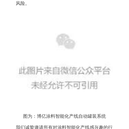
风险。
图为：博亿涂料智能化产线自动罐装系统
我们诚挚邀请所有对涂料智能化产线感兴趣的行