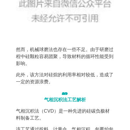
然而，机械球磨法也存在一些不足。由于研磨过
程中硅颗粒容易团聚，导致材料的循环性能受到
影响。
此外，该方法对硅烷的利用率相对较低，造成了
一定的资源浪费。
02
气相沉积法工艺解析
气相沉积法（CVD）是一种先进的硅碳负极材
料制备工艺。
该工艺通过投料、计量仓、气相沉积
、包覆炉包