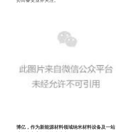
势而备受业界关注。
公司介绍
联系我们
碳材料
FAQ
品牌解析
联系我们
钠电池
供应商自荐
企业文化
招贤纳士
固态电解质
发展历程
燃料电池
荣誉证书
数码喷墨
合作伙伴
印刷油墨
涂料
纳米油墨
半导体行业
制药行业
其它
博亿，作为新能源材料领域纳米材料设备及一站