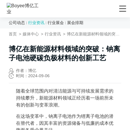
公司动态
行业资讯
行业展会
展会排期
首页
首页
媒体中心
行业资讯
博亿在新能源材料领域的突破：钠离子电池硬碳负极材料的创新工艺
产品/解决方案
应用领域
博亿在新能源材料领域的突破：钠离
子电池硬碳负极材料的创新工艺
先进材料
服务支持
矿物&矿产
售后服务
媒体中心
作者：博亿
时间：2024-09-06
陶瓷
售前服务
公司动态
化妆品
EPC工程服务
行业资讯
随着全球范围内对清洁能源与可持续发展需求的
持续攀升，新能源材料领域正经历着一场前所未
农药
资料下载
行业展会
有的创新与变革浪潮。
食品行业
技术视频
展会排期
在这场变革中，钠离子电池作为锂离子电池的潜
新能源负极材料
研发与制造
关于Boyee
在替代者，因其丰富的资源储备与低廉的成本优
新能源正极材料
技术文章