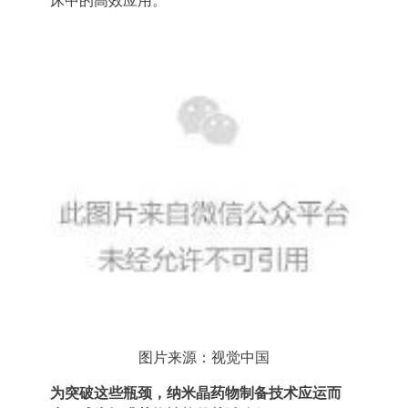
床中的高效应用。
公司介绍
联系我们
碳材料
FAQ
品牌解析
联系我们
钠电池
供应商自荐
企业文化
招贤纳士
固态电解质
发展历程
燃料电池
荣誉证书
数码喷墨
合作伙伴
印刷油墨
涂料
纳米油墨
半导体行业
制药行业
其它
图片来源：视觉中国
为突破这些瓶颈，纳米晶药物制备技术应运而