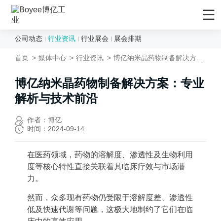
公司动态
行业资讯
行业展会
展会排期
首页
首页
媒体中心
行业资讯
博亿纳米晶药物制备解决方案：专业解析与技术前沿
产品/解决方案
应用领域
博亿纳米晶药物制备解决方案：专业
解析与技术前沿
先进材料
服务支持
矿物&矿产
售后服务
媒体中心
作者：博亿
时间：2024-09-14
陶瓷
售前服务
公司动态
化妆品
EPC工程服务
行业资讯
在医药领域，药物的溶解度、渗透性及生物利用
度等核心特性直接关联着其临床疗效与市场潜
农药
资料下载
行业展会
力。
食品行业
技术视频
展会排期
然而，众多现有药物仍受限于溶解度差、渗透性
新能源负极材料
研发与制造
关于Boyee
低及快速代谢等问题，这极大地制约了它们在临
新能源正极材料
技术文章