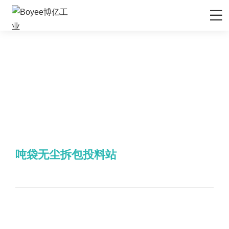
吨
首页
袋
无
尘
产品/解决方案
拆
包
应用领域
投
料
站
先进材料
服务支持
矿物&矿产
售后服务
媒体中心
首页
产品/解决方案
吨袋无尘拆包投料站
陶瓷
售前服务
公司动态
关于Boyee
吨袋无尘拆包投料站
化妆品
EPC工程服务
行业资讯
公司介绍
联系我们
农药
资料下载
行业展会
品牌解析
联系我们
食品行业
技术视频
展会排期
企业文化
招贤纳士
新能源负极材料
研发与制造
发展历程
新能源正极材料
技术文章