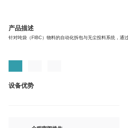
荣誉证书
碳材料
FAQ
合作伙伴
钠电池
供应商自荐
产品描述
固态电解质
针对吨袋（FIBC）物料的自动化拆包与无尘投料系统，
燃料电池
数码喷墨
印刷油墨
涂料
纳米油墨
设备优势
半导体行业
制药行业
其它