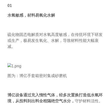
公司介绍
联系我们
01
碳材料
FAQ
品牌解析
联系我们
水氧敏感，材料易氧化水解
钠电池
供应商自荐
企业文化
招贤纳士
固态电解质
发展历程
燃料电池
硫化物固态电解质对水氧高度敏感，在传统环境下研发
荣誉证书
或生产，极易发生氧化、水解，导致材料性能大幅衰
数码喷墨
合作伙伴
减。
印刷油墨
涂料
纳米油墨
图为：博亿手套箱密封集成砂磨机
半导体行业
制药行业
其它
博亿设备通过充入惰性气体，经多次置换打造低水氧环
境，从投料到出料全程隔绝空气水分，
守护材料活性。