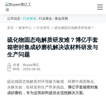
公司动态
行业资讯
行业展会
展会排期
首页
首页
媒体中心
行业资讯
硫化物固态电解质研发难？博亿手套箱密封集成砂磨机解决该材料研发与生产问题
产品/解决方案
应用领域
硫化物固态电解质研发难？博亿手套
箱密封集成砂磨机解决该材料研发与
先进材料
服务支持
生产问题
矿物&矿产
售后服务
媒体中心
陶瓷
售前服务
作者：Boyee博亿
公司动态
时间：2025-08-05
化妆品
EPC工程服务
行业资讯
农药
资料下载
硫化物固态电解质对环境极为敏感，研磨中易因氧化、
行业展会
水解失效，给研发和生产带来挑战。
博亿手套箱密封集
食品行业
技术视频
展会排期
成砂磨机，专为这类材料提供全流程解决方案。
新能源负极材料
研发与制造
关于Boyee
新能源正极材料
技术文章