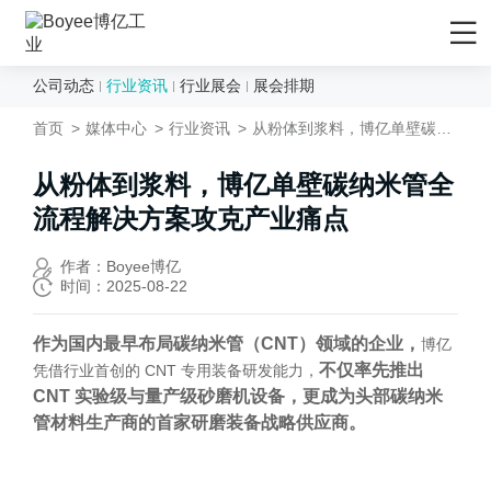
公司动态
行业资讯
行业展会
展会排期
首页
首页
媒体中心
行业资讯
从粉体到浆料，博亿单壁碳纳米管全流程解决方案攻克产业痛点
产品/解决方案
应用领域
从粉体到浆料，博亿单壁碳纳米管全
流程解决方案攻克产业痛点
先进材料
服务支持
矿物&矿产
售后服务
媒体中心
作者：Boyee博亿
时间：2025-08-22
陶瓷
售前服务
公司动态
化妆品
EPC工程服务
行业资讯
作为国内最早布局碳纳米管（CNT）领域的企业，
博亿
农药
不仅率先推出
凭借行业首创的 CNT 专用装备研发能力，
资料下载
行业展会
CNT 实验级与量产级砂磨机设备，更成为头部碳纳米
食品行业
技术视频
展会排期
管材料生产商的首家研磨装备战略供应商。
新能源负极材料
研发与制造
关于Boyee
新能源正极材料
技术文章