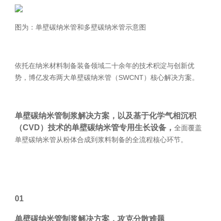
公司介绍
联系我们
碳材料
FAQ
品牌解析
联系我们
图为：单壁碳纳米管和多壁碳纳米管示意图
钠电池
供应商自荐
企业文化
招贤纳士
固态电解质
发展历程
依托在纳米材料制备装备领域二十余年的技术积淀与创新优
燃料电池
荣誉证书
势，博亿发布两大单壁碳纳米管（SWCNT）核心解决方案。
数码喷墨
合作伙伴
印刷油墨
单壁碳纳米管制浆解决方案，以及基于化学气相沉积
涂料
（CVD）技术的单壁碳纳米管专用生长设备，
全面覆盖
纳米油墨
单壁碳纳米管从粉体合成到浆料制备的全流程核心环节。
半导体行业
制药行业
其它
01
单壁碳纳米管制浆解决方案，攻克分散难题