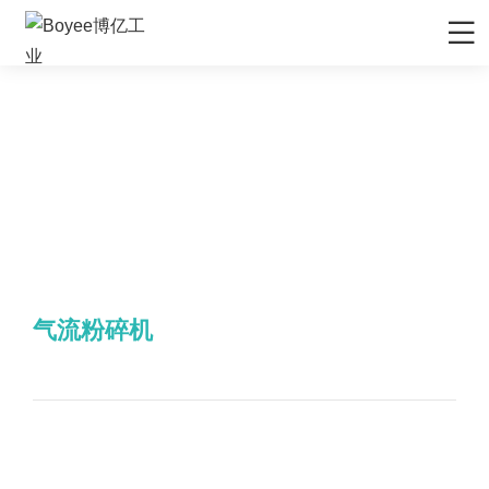
气
首页
流
粉
碎
产品/解决方案
机
应用领域
先进材料
服务支持
矿物&矿产
售后服务
媒体中心
首页
产品/解决方案
气流粉碎机
陶瓷
售前服务
公司动态
关于Boyee
气流粉碎机
化妆品
EPC工程服务
行业资讯
公司介绍
联系我们
农药
资料下载
行业展会
品牌解析
联系我们
食品行业
技术视频
展会排期
企业文化
招贤纳士
新能源负极材料
研发与制造
发展历程
新能源正极材料
技术文章