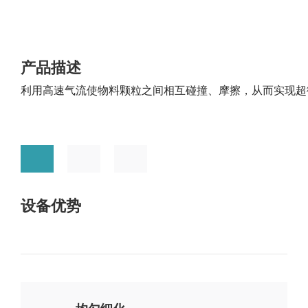
荣誉证书
碳材料
FAQ
合作伙伴
钠电池
供应商自荐
产品描述
固态电解质
利用高速气流使物料颗粒之间相互碰撞、摩擦，从而实现超
燃料电池
数码喷墨
印刷油墨
涂料
纳米油墨
设备优势
半导体行业
制药行业
其它