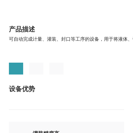
荣誉证书
碳材料
FAQ
合作伙伴
钠电池
供应商自荐
产品描述
固态电解质
可自动完成计量、灌装、封口等工序的设备，用于将液体、
燃料电池
数码喷墨
印刷油墨
涂料
纳米油墨
设备优势
半导体行业
制药行业
其它