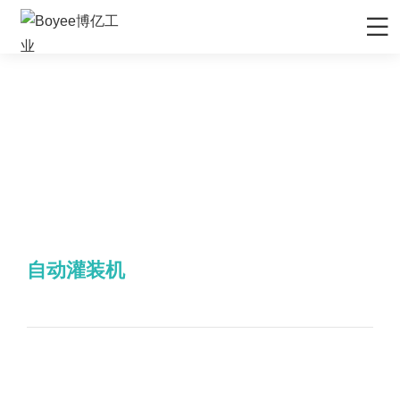
自
首页
动
灌
装
产品/解决方案
机
应用领域
先进材料
服务支持
矿物&矿产
售后服务
媒体中心
首页
产品/解决方案
自动灌装机
陶瓷
售前服务
公司动态
关于Boyee
自动灌装机
化妆品
EPC工程服务
行业资讯
公司介绍
联系我们
农药
资料下载
行业展会
品牌解析
联系我们
食品行业
技术视频
展会排期
企业文化
招贤纳士
新能源负极材料
研发与制造
发展历程
新能源正极材料
技术文章